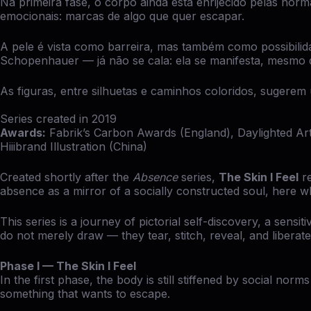
Na primeira fase, o corpo ainda está enrijecido pelas nor
emocionais: marcas de algo que quer escapar.
A pele é vista como barreira, mas também como possibilid
Schopenhauer — já não se cala: ela se manifesta, mesmo 
As figuras, entre silhuetas e caminhos coloridos, sugerem
Series created in 2019
Awards:
Fabrik’s Carbon Awards (England), Daylighted Art
Hiiibrand Illustration (China)
Created shortly after the
Absence
series,
The Skin I Feel
re
absence as a mirror of a socially constructed soul, here wh
This series is a journey of pictorial self-discovery, a sens
do not merely draw — they tear, stitch, reveal, and liberate
Phase I — The Skin I Feel
In the first phase, the body is still stiffened by social no
something that wants to escape.