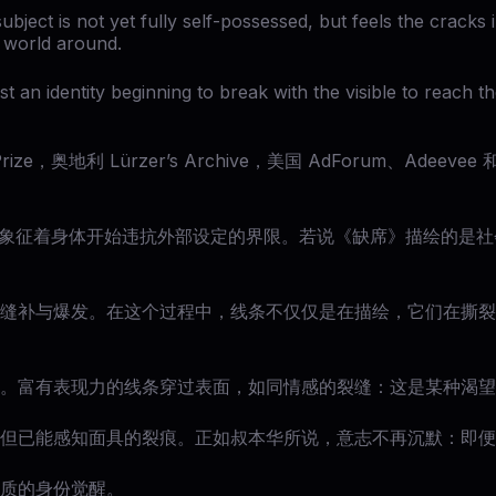
e subject is not yet fully self-possessed, but feels the cra
he world around.
 an identity beginning to break with the visible to reach th
Prize，奥地利 Lürzer’s Archive，美国 AdForum、Adeevee 和 A
后，象征着身体开始违抗外部设定的界限。若说《缺席》描绘的是
缝补与爆发。在这个过程中，线条不仅仅是在描绘，它们在撕裂
。富有表现力的线条穿过表面，如同情感的裂缝：这是某种渴望
但已能感知面具的裂痕。正如叔本华所说，意志不再沉默：即便
质的身份觉醒。