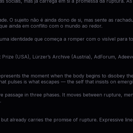
mas sociais, mas já carrega em si a promessa da ruptura. A
ade. O sujeito não é ainda dono de si, mas sente as rach
que ainda em conflito com o mundo ao redor.
 uma identidade que começa a romper com o visível para to
 Prize (USA), Lürzer’s Archive (Austria), AdForum, Adeeve
presents the moment when the body begins to disobey the
at pulses is what escapes — the self that insists on emergi
itive passage in three phases. It moves between rupture, men
.
rms but already carries the promise of rupture. Expressive li