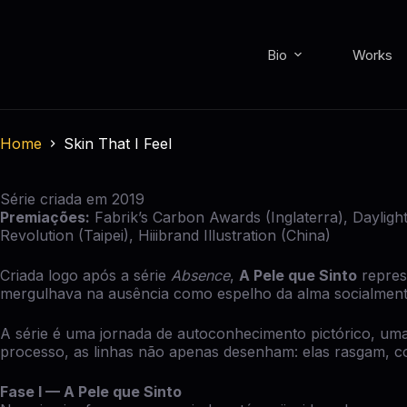
Bio
Works
Home
Skin That I Feel
Série criada em 2019
Premiações:
Fabrik’s Carbon Awards (Inglaterra), Dayligh
Revolution (Taipei), Hiiibrand Illustration (China)
Criada logo após a série
Absence
,
A Pele que Sinto
repres
mergulhava na ausência como espelho da alma socialmente
A série é uma jornada de autoconhecimento pictórico, uma
processo, as linhas não apenas desenham: elas rasgam, co
Fase I — A Pele que Sinto